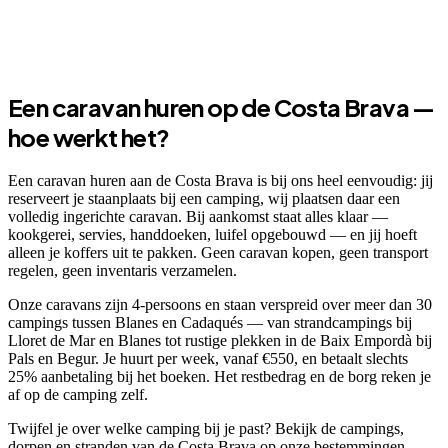
Een caravan huren op de Costa Brava —
hoe werkt het?
Een caravan huren aan de Costa Brava is bij ons heel eenvoudig: jij
reserveert je staanplaats bij een camping, wij plaatsen daar een
volledig ingerichte caravan. Bij aankomst staat alles klaar —
kookgerei, servies, handdoeken, luifel opgebouwd — en jij hoeft
alleen je koffers uit te pakken. Geen caravan kopen, geen transport
regelen, geen inventaris verzamelen.
Onze caravans zijn 4-persoons en staan verspreid over meer dan 30
campings tussen Blanes en Cadaqués — van strandcampings bij
Lloret de Mar en Blanes tot rustige plekken in de Baix Empordà bij
Pals en Begur. Je huurt per week, vanaf €550, en betaalt slechts
25% aanbetaling bij het boeken. Het restbedrag en de borg reken je
af op de camping zelf.
Twijfel je over welke camping bij je past? Bekijk de campings,
dorpen en stranden van de Costa Brava op onze bestemmingen-