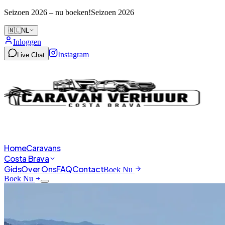
Seizoen 2026 – nu boeken!
Seizoen 2026
🇳🇱
NL
Inloggen
Instagram
Live Chat
Home
Caravans
Costa Brava
Gids
Over Ons
FAQ
Contact
Boek Nu
Boek Nu